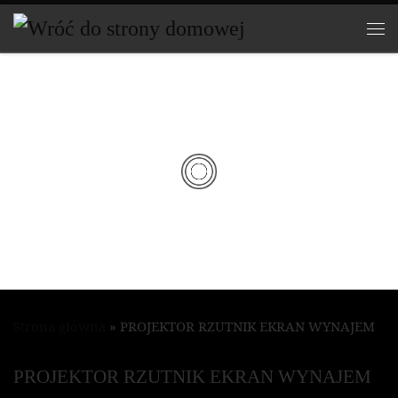
Przejdź do treści
WYPOŻYC
ZALNIA
IMPREZO
Strona główna
»
PROJEKTOR RZUTNIK EKRAN WYNAJEM
WA
PROJEKTOR RZUTNIK EKRAN WYNAJEM