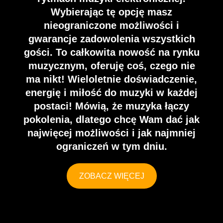
NAGŁOŚNI
WA
Wybierając tę opcję masz
nieograniczone możliwości i
gwarancje zadowolenia wszystkich
ENIE
gości. To całkowita nowość na rynku
Wynajmij sprzęt niezbędny
muzycznym, oferuję coś, czego nie
ma nikt! Wieloletnie doświadczenie,
do realizacji Twojej imprezy
energię i miłość do muzyki w każdej
ŚLUBÓW
postaci! Mówią, że muzyka łączy
pokolenia, dlatego chcę Wam dać jak
najwięcej możliwości i jak najmniej
ograniczeń w tym dniu.
Powiedz "TAK", żeby
wszyscy słyszeli!
ZOBACZ WIĘCEJ