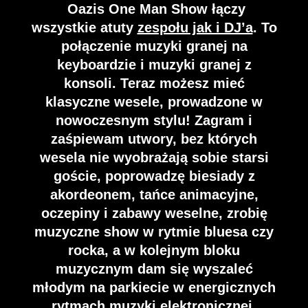
Oazis One Man Show
łączy
ONE
wszystkie atuty
zespołu jak i DJ’a
. To
połączenie muzyki granej na
keyboardzie i muzyki granej z
DEKORAC
konsoli. Teraz możesz mieć
klasyczne wesele, prowadzone w
nowoczesnym stylu! Zagram i
WYPOŻYC
JE
zaśpiewam utwory, bez których
wesela nie wyobrażają sobie starsi
goście, poprowadzę biesiady z
ZALNIA
akordeonem, tańce animacyjne,
Dekoracja światłem, napis
oczepiny i zabawy weselne, zrobię
muzyczne show w rytmie bluesa czy
LOVE, projektor GOBO,
rocka, a w kolejnym bloku
IMPREZO
taniec w chmurach
muzycznym dam się wyszaleć
młodym na parkiecie w energicznych
rytmach muzyki elektronicznej.